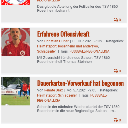
REGIONALLIGA
Das gibt die Abteilung der Fußballer des TSV 1860
Rosenheim bekannt
0
Erfahrene Offensivkraft
Von
Christian Huber
|
Di. 13.7.2021 - 6:39
|
Kategorien:
Heimatsport
,
Rosenheim und anderswo
,
Schlagzeilen
|
Tags:
FUSSBALL-REGIONALLIGA
Mit Zuversicht für die neue Saison: TSV 1860
Rosenheim holt Thomas Steinherr
0
Dauerkarten-Vorverkauf hat begonnen
Von
Renate Drax
|
Mo. 5.7.2021 - 9:05
|
Kategorien:
Heimatsport
,
Schlagzeilen
|
Tags:
FUSSBALL-
REGIONALLIGA
Schon in der nächsten Woche startet der TSV 1860
Rosenheim in die neue Regionalliga-Saison - Im
heimischen Stadion 1500 Zuschauer erlaubt
0