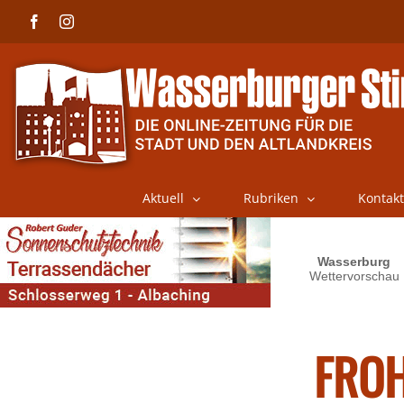
Skip
Facebook
Instagram
to
content
Aktuell
Rubriken
Kontakt
FROH