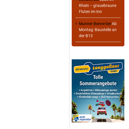
Rhein – grauebraune
Fluten im Inn
Munner Benne
bei
Ab
Montag: Baustelle an
der B15