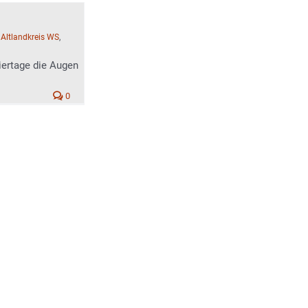
:
Altlandkreis WS
,
iertage die Augen
0