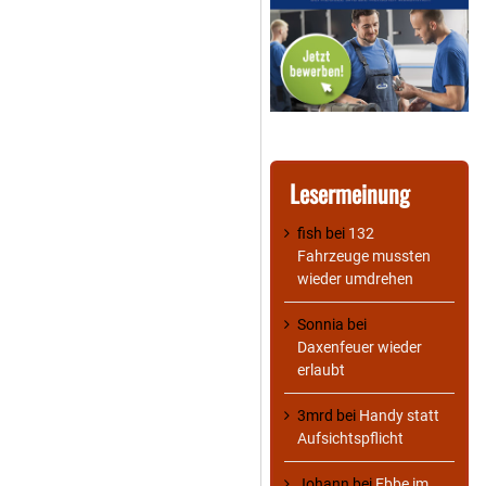
Lesermeinung
fish
bei
132
Fahrzeuge mussten
wieder umdrehen
Sonnia
bei
Daxenfeuer wieder
erlaubt
3mrd
bei
Handy statt
Aufsichtspflicht
Johann
bei
Ebbe im