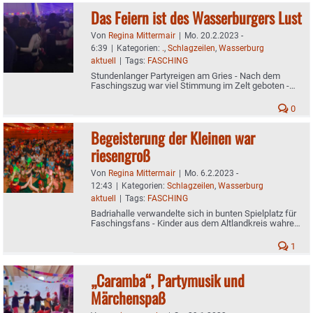
Das Feiern ist des Wasserburgers Lust
Von
Regina Mittermair
|
Mo. 20.2.2023 -
6:39
|
Kategorien:
.
,
Schlagzeilen
,
Wasserburg
aktuell
|
Tags:
FASCHING
Stundenlanger Partyreigen am Gries - Nach dem
Faschingszug war viel Stimmung im Zelt geboten -
Noch mehr Fotos
0
Begeisterung der Kleinen war
riesengroß
Von
Regina Mittermair
|
Mo. 6.2.2023 -
12:43
|
Kategorien:
Schlagzeilen
,
Wasserburg
aktuell
|
Tags:
FASCHING
Badriahalle verwandelte sich in bunten Spielplatz für
Faschingsfans - Kinder aus dem Altlandkreis wahre
Feierhelden
1
„Caramba“, Partymusik und
Märchenspaß