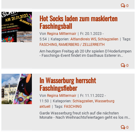
0
Hot Socks laden zum maskierten
Faschingsball
Von
Regina Mittermair
|
Fr. 20.1.2023 -
5:54
|
Kategorien:
Altlandkreis WS
,
Schlagzeilen
|
Tags:
FASCHING
,
RAMERBERG / ZELLERREITH
Am heutigen Freitag ab 20 Uhr spielen D'Hoderlumpen
- Faschings-Event findet im Gasthaus Esterer in
Zellerreith statt - Karten an der Abendkasse
0
In Wasserburg herrscht
Faschingsfieber
Von
Regina Mittermair
|
Fr. 11.11.2022 -
11:50
|
Kategorien:
Schlagzeilen
,
Wasserburg
aktuell
|
Tags:
FASCHING
Garde Wasserburg freut sich auf die nächsten
Monate - Nach Weihnachtsfeiertagen geht es los mit
der Faschingssaison
0