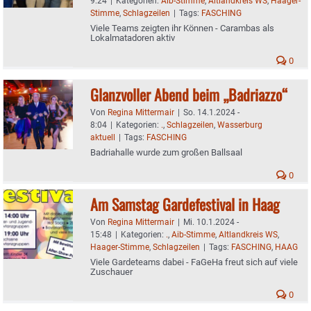
9:24
|
Kategorien:
Aib-Stimme
,
Altlandkreis WS
,
Haager-
Stimme
,
Schlagzeilen
|
Tags:
FASCHING
Viele Teams zeigten ihr Können - Carambas als
Lokalmatadoren aktiv
0
Glanzvoller Abend beim „Badriazzo“
Von
Regina Mittermair
|
So. 14.1.2024 -
8:04
|
Kategorien:
.
,
Schlagzeilen
,
Wasserburg
aktuell
|
Tags:
FASCHING
Badriahalle wurde zum großen Ballsaal
0
Am Samstag Gardefestival in Haag
Von
Regina Mittermair
|
Mi. 10.1.2024 -
15:48
|
Kategorien:
.
,
Aib-Stimme
,
Altlandkreis WS
,
Haager-Stimme
,
Schlagzeilen
|
Tags:
FASCHING
,
HAAG
Viele Gardeteams dabei - FaGeHa freut sich auf viele
Zuschauer
0