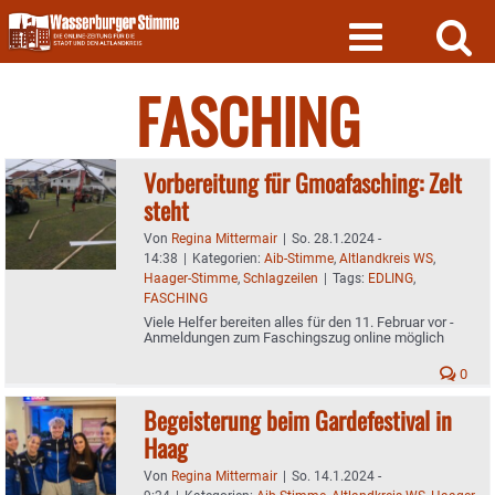
Skip
to
content
FASCHING
Vorbereitung für Gmoafasching: Zelt
steht
Von
Regina Mittermair
|
So. 28.1.2024 -
14:38
|
Kategorien:
Aib-Stimme
,
Altlandkreis WS
,
Haager-Stimme
,
Schlagzeilen
|
Tags:
EDLING
,
FASCHING
Viele Helfer bereiten alles für den 11. Februar vor -
Anmeldungen zum Faschingszug online möglich
0
Begeisterung beim Gardefestival in
Haag
Von
Regina Mittermair
|
So. 14.1.2024 -