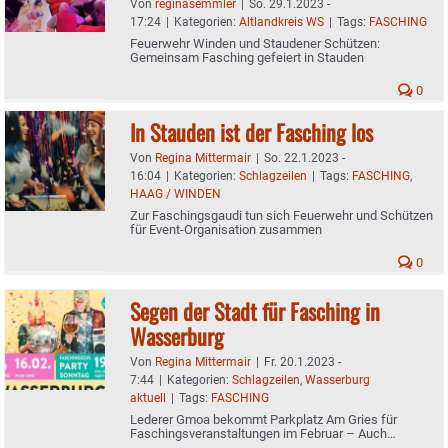
Von
reginasemmler
|
So. 29.1.2023 -
17:24
|
Kategorien:
Altlandkreis WS
|
Tags:
FASCHING
Feuerwehr Winden und Staudener Schützen:
Gemeinsam Fasching gefeiert in Stauden
0
In Stauden ist der Fasching los
Von
Regina Mittermair
|
So. 22.1.2023 -
16:04
|
Kategorien:
Schlagzeilen
|
Tags:
FASCHING
,
HAAG / WINDEN
Zur Faschingsgaudi tun sich Feuerwehr und Schützen
für Event-Organisation zusammen
0
Segen der Stadt für Fasching in
Wasserburg
Von
Regina Mittermair
|
Fr. 20.1.2023 -
7:44
|
Kategorien:
Schlagzeilen
,
Wasserburg
aktuell
|
Tags:
FASCHING
Lederer Gmoa bekommt Parkplatz Am Gries für
Faschingsveranstaltungen im Februar – Auch
Zuschuss gewährt