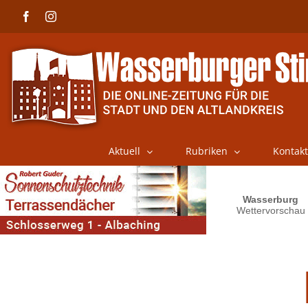
Skip
Facebook
Instagram
to
content
Aktuell
Rubriken
Kontakt