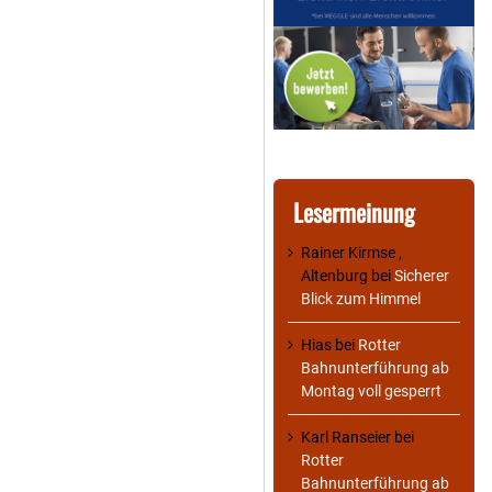
Lesermeinung
Rainer Kirmse ,
Altenburg
bei
Sicherer
Blick zum Himmel
Hias
bei
Rotter
Bahnunterführung ab
Montag voll gesperrt
Karl Ranseier
bei
Rotter
Bahnunterführung ab