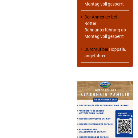
Montag voll gesperrt
Der Anmerker
bei
Rotter
Bahnunterführung ab
Montag voll gesperrt
Durchruf
bei
Hoppala,
angefahren