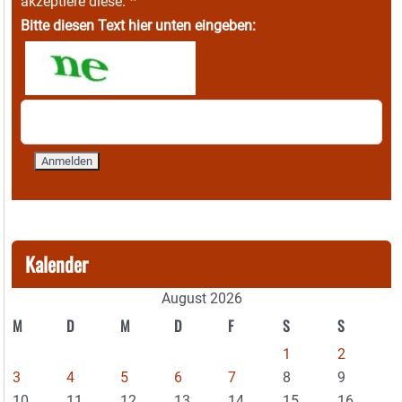
*
akzeptiere diese.
Bitte diesen Text hier unten eingeben:
Kalender
August 2026
M
D
M
D
F
S
S
1
2
3
4
5
6
7
8
9
10
11
12
13
14
15
16