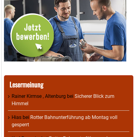
Lesermeinung
Rainer Kirmse , Altenburg
bei
Sicherer Blick zum
Himmel
Hias
bei
Rotter Bahnunterführung ab Montag voll
gesperrt