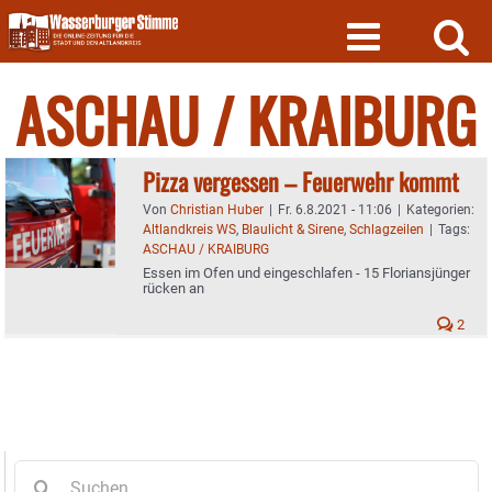
Skip
to
content
ASCHAU / KRAIBURG
Pizza vergessen – Feuerwehr kommt
Von
Christian Huber
|
Fr. 6.8.2021 - 11:06
|
Kategorien:
Altlandkreis WS
,
Blaulicht & Sirene
,
Schlagzeilen
|
Tags:
ASCHAU / KRAIBURG
Essen im Ofen und eingeschlafen - 15 Floriansjünger
rücken an
2
Suche