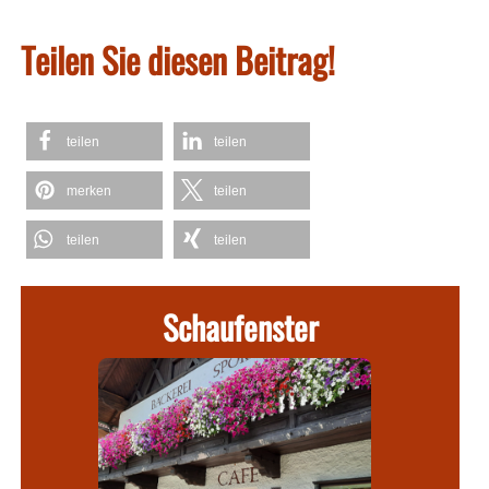
Teilen Sie diesen Beitrag!
teilen
teilen
merken
teilen
teilen
teilen
Schaufenster