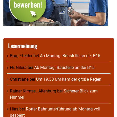
Lesermeinung
Burgerfelder
bei
Ab Montag: Baustelle an der B15
Hr. Gilera
bei
Ab Montag: Baustelle an der B15
Christiane
bei
Um 19.30 Uhr kam der große Regen
Rainer Kirmse , Altenburg
bei
Sicherer Blick zum
Himmel
Hias
bei
Rotter Bahnunterführung ab Montag voll
gesperrt