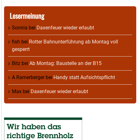
Lesermeinung
Sonnia
bei
Daxenfeuer wieder erlaubt
fish
bei
Rotter Bahnunterführung ab Montag voll
gesperrt
Bitz
bei
Ab Montag: Baustelle an der B15
A Ramerberger
bei
Handy statt Aufsichtspflicht
Max
bei
Daxenfeuer wieder erlaubt