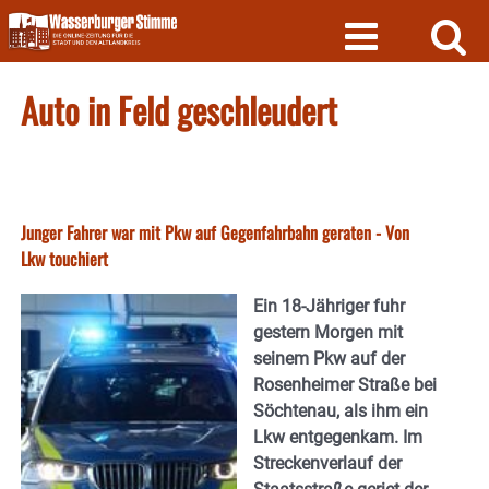
Skip
to
content
Auto in Feld geschleudert
Junger Fahrer war mit Pkw auf Gegenfahrbahn geraten - Von
Lkw touchiert
Ein 18-Jähriger fuhr
gestern Morgen mit
seinem Pkw auf der
Rosenheimer Straße bei
Söchtenau, als ihm ein
Lkw entgegenkam. Im
Streckenverlauf der