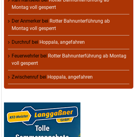
Montag voll gesperrt
Der Anmerker
bei
Rotter Bahnunterführung ab
Montag voll gesperrt
Durchruf
bei
Hoppala, angefahren
Feuerwehrler
bei
Rotter Bahnunterführung ab Montag
voll gesperrt
Zwischenruf
bei
Hoppala, angefahren