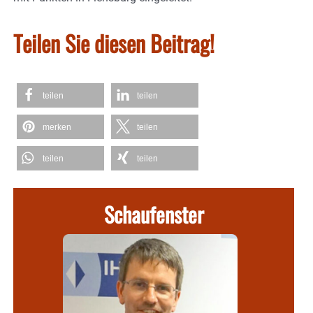
Teilen Sie diesen Beitrag!
teilen
teilen
merken
teilen
teilen
teilen
Schaufenster