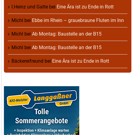
I.Heinz und Gatte
bei
Eine Ära ist zu Ende in Rott
Michl
bei
Ebbe im Rhein – grauebraune Fluten im Inn
Michl
bei
Ab Montag: Baustelle an der B15
Michl
bei
Ab Montag: Baustelle an der B15
Bäckereifreund
bei
Eine Ära ist zu Ende in Rott