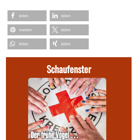
teilen
teilen
merken
teilen
teilen
teilen
Schaufenster