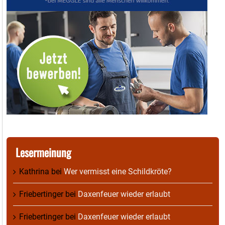
Lesermeinung
Kathrina
bei
Wer vermisst eine Schildkröte?
Friebertinger
bei
Daxenfeuer wieder erlaubt
Friebertinger
bei
Daxenfeuer wieder erlaubt