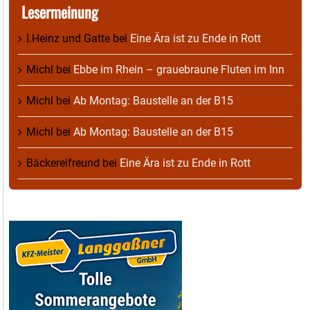
Lesermeinung
I.Heinz und Gatte
bei
Eine Ära ist zu Ende in Rott
Michl
bei
Ebbe im Rhein – grauebraune Fluten im Inn
Michl
bei
Ab Montag: Baustelle an der B15
Michl
bei
Ab Montag: Baustelle an der B15
Bäckereifreund
bei
Eine Ära ist zu Ende in Rott