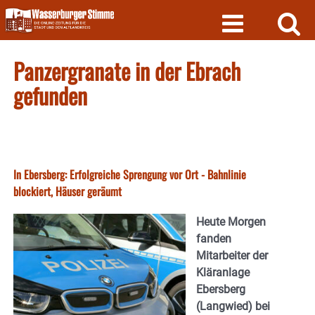
Skip
to
content
Panzergranate in der Ebrach
gefunden
In Ebersberg: Erfolgreiche Sprengung vor Ort - Bahnlinie
blockiert, Häuser geräumt
Heute Morgen
fanden
Mitarbeiter der
Kläranlage
Ebersberg
(Langwied) bei