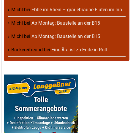
Michl
bei
Ebbe im Rhein – grauebraune Fluten im Inn
Michl
bei
Ab Montag: Baustelle an der B15
Michl
bei
Ab Montag: Baustelle an der B15
Bäckereifreund
bei
Eine Ära ist zu Ende in Rott