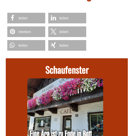
teilen
teilen
merken
teilen
teilen
teilen
Schaufenster