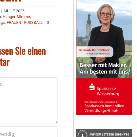
|
Mi. 1.7.2026 -
n:
Haager-Stimme
,
ags:
FRAUEN - FUSSBALL
|
0
ssen Sie einen
tar