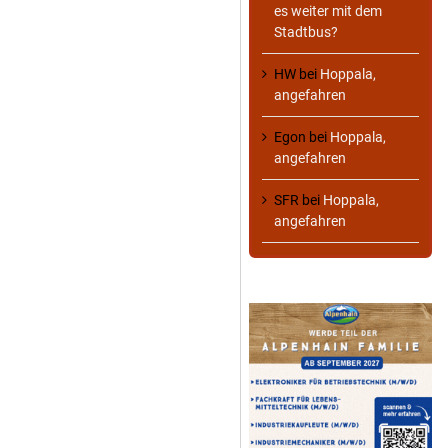
es weiter mit dem
Stadtbus?
HW
bei
Hoppala,
angefahren
Egon
bei
Hoppala,
angefahren
SFR
bei
Hoppala,
angefahren