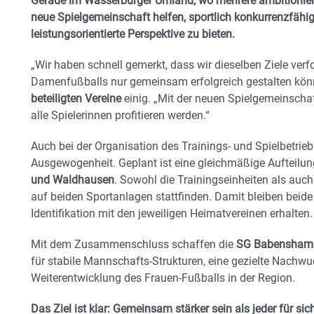
Gerade im Wasserburger Umland, wo mehrere ambitioniert
neue Spielgemeinschaft helfen, sportlich konkurrenzfähig
leistungsorientierte Perspektive zu bieten.
„Wir haben schnell gemerkt, dass wir dieselben Ziele ver
Damenfußballs nur gemeinsam erfolgreich gestalten könn
beteiligten Vereine
einig. „Mit der neuen Spielgemeinschaft
alle Spielerinnen profitieren werden.“
Auch bei der Organisation des Trainings- und Spielbetrieb
Ausgewogenheit. Geplant ist eine gleichmäßige Aufteilu
und Waldhausen
. Sowohl die Trainingseinheiten als auch
auf beiden Sportanlagen stattfinden. Damit bleiben beide
Identifikation mit den jeweiligen Heimatvereinen erhalten.
Mit dem Zusammenschluss schaffen die
SG Babensham /
für stabile Mannschafts-Strukturen, eine gezielte Nachwu
Weiterentwicklung des Frauen-Fußballs in der Region.
Das Ziel ist klar: Gemeinsam stärker sein als jeder für sich