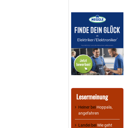
Lesermeinung
Heiner
bei
Hoppala,
angefahren
Landei
bei
Wie geht