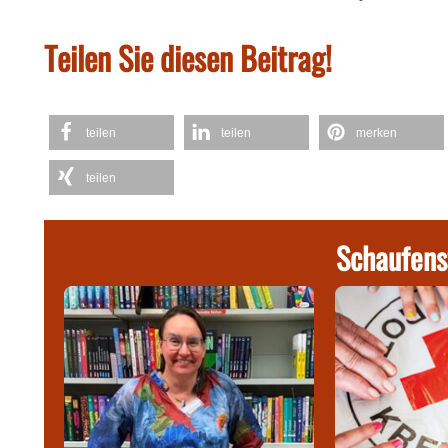
Teilen Sie diesen Beitrag!
teilen
teilen
merken
teilen
Schaufens