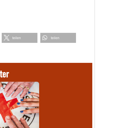
teilen
teilen
ter