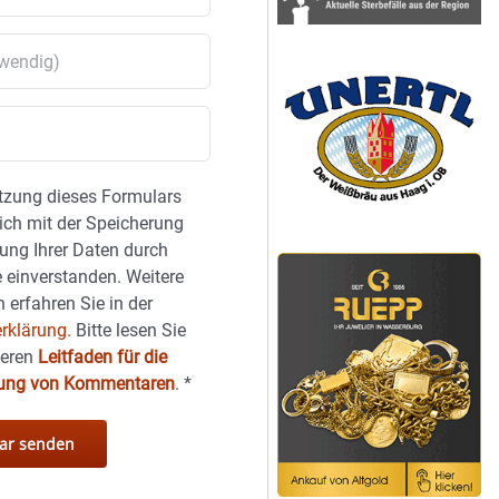
tzung dieses Formulars
sich mit der Speicherung
ung Ihrer Daten durch
 einverstanden. Weitere
 erfahren Sie in der
rklärung.
Bitte lesen Sie
seren
Leitfaden für die
hung von Kommentaren
.
*