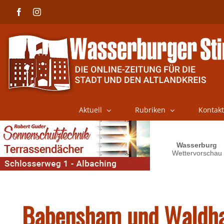
Skip
Facebook
Instagram
to
content
Aktuell
Rubriken
Kontakt
Babensham und Waldhau