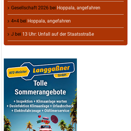
Gesellschaft 2026
bei
Hoppala, angefahren
4×4
bei
Hoppala, angefahren
J
bei
13 Uhr: Unfall auf der Staatsstraße