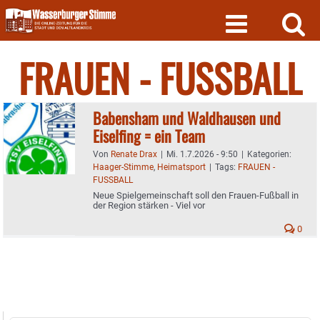
Skip
to
content
FRAUEN - FUSSBALL
Babensham und Waldhausen und
Eiselfing = ein Team
Von
Renate Drax
|
Mi. 1.7.2026 - 9:50
|
Kategorien:
Haager-Stimme
,
Heimatsport
|
Tags:
FRAUEN -
FUSSBALL
Neue Spielgemeinschaft soll den Frauen-Fußball in
der Region stärken - Viel vor
0