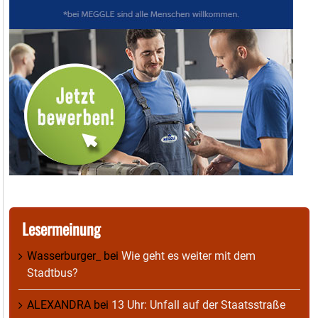
Lesermeinung
Wasserburger_
bei
Wie geht es weiter mit dem
Stadtbus?
ALEXANDRA
bei
13 Uhr: Unfall auf der Staatsstraße