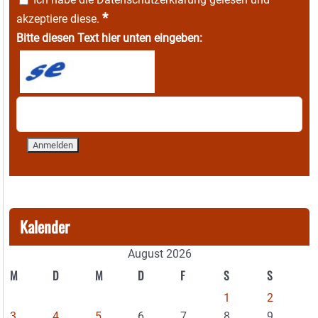
*
akzeptiere diese.
Bitte diesen Text hier unten eingeben:
Kalender
August 2026
M
D
M
D
F
S
S
1
2
3
4
5
6
7
8
9