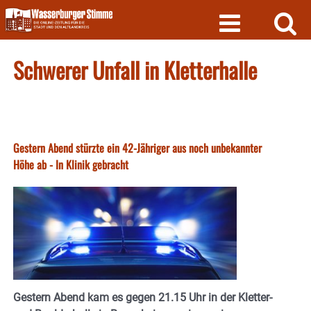
Skip
to
content
Schwerer Unfall in Kletterhalle
Gestern Abend stürzte ein 42-Jähriger aus noch unbekannter
Höhe ab - In Klinik gebracht
Gestern Abend kam es gegen 21.15 Uhr in der Kletter-