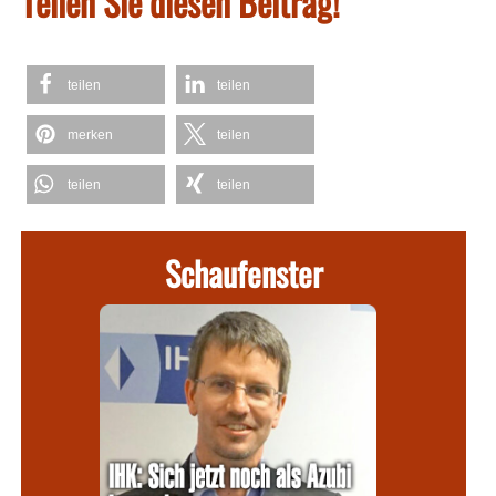
Teilen Sie diesen Beitrag!
teilen
teilen
merken
teilen
teilen
teilen
Schaufenster