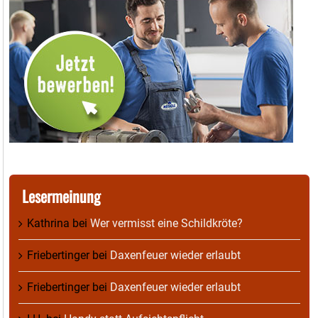
Lesermeinung
Kathrina
bei
Wer vermisst eine Schildkröte?
Friebertinger
bei
Daxenfeuer wieder erlaubt
Friebertinger
bei
Daxenfeuer wieder erlaubt