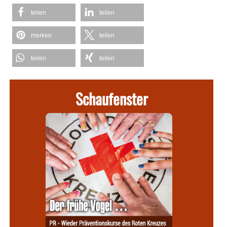
teilen
teilen
merken
teilen
teilen
teilen
Schaufenster