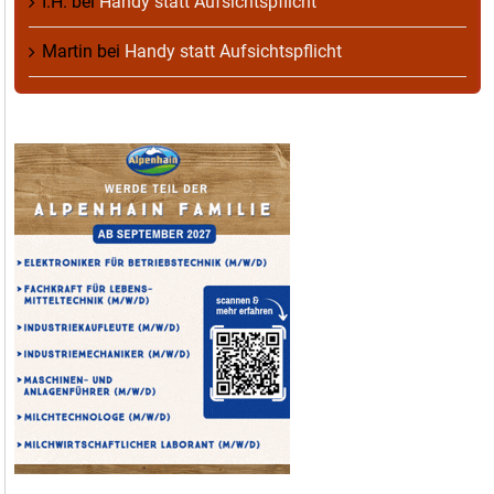
I.H.
bei
Handy statt Aufsichtspflicht
Martin
bei
Handy statt Aufsichtspflicht