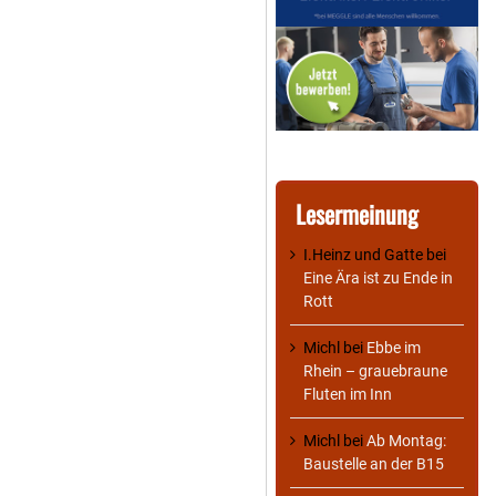
Lesermeinung
I.Heinz und Gatte
bei
Eine Ära ist zu Ende in
Rott
Michl
bei
Ebbe im
Rhein – grauebraune
Fluten im Inn
Michl
bei
Ab Montag:
Baustelle an der B15