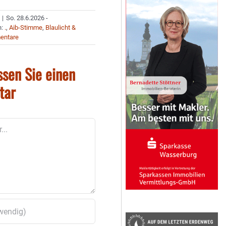
|
So. 28.6.2026 -
n:
.
,
Aib-Stimme
,
Blaulicht &
entare
ssen Sie einen
tar