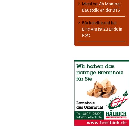
Michl
bei
Ab Montag:
Baustelle an der B15
Bäckereifreund
bei
Eine Ära ist zu Ende in
Rott