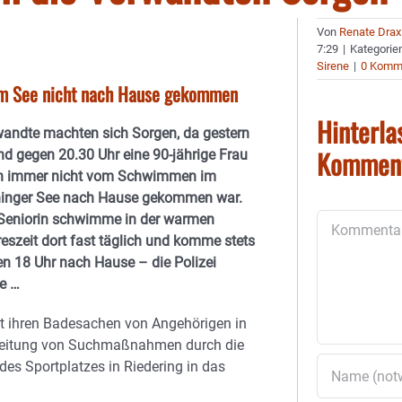
Von
Renate Drax
7:29
|
Kategorie
Sirene
|
0 Komm
im See nicht nach Hause gekommen
Hinterla
andte machten sich Sorgen, da gestern
Kommen
d gegen 20.30 Uhr eine 90-jährige Frau
h immer nicht vom Schwimmen im
ninger See nach Hause gekommen war.
Seniorin schwimme in der warmen
Kommentar
eszeit dort fast täglich und komme stets
n 18 Uhr nach Hause – die Polizei
te …
it ihren Badesachen von Angehörigen in
nleitung von Suchmaßnahmen durch die
des Sportplatzes in Riedering in das