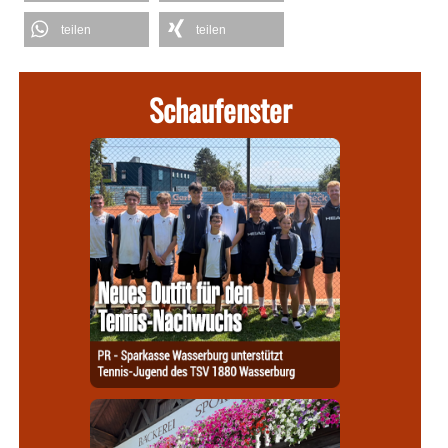
teilen
teilen
Schaufenster