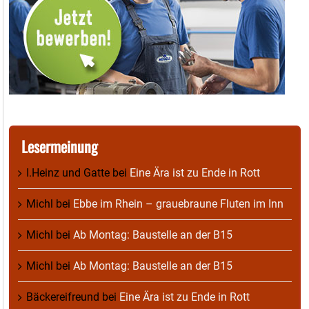
Lesermeinung
I.Heinz und Gatte
bei
Eine Ära ist zu Ende in Rott
Michl
bei
Ebbe im Rhein – grauebraune Fluten im Inn
Michl
bei
Ab Montag: Baustelle an der B15
Michl
bei
Ab Montag: Baustelle an der B15
Bäckereifreund
bei
Eine Ära ist zu Ende in Rott