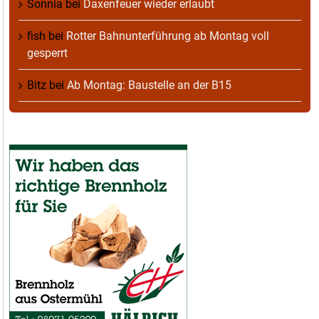
Sonnia
bei
Daxenfeuer wieder erlaubt
fish
bei
Rotter Bahnunterführung ab Montag voll
gesperrt
Bitz
bei
Ab Montag: Baustelle an der B15