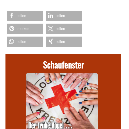
teilen
teilen
merken
teilen
teilen
teilen
Schaufenster