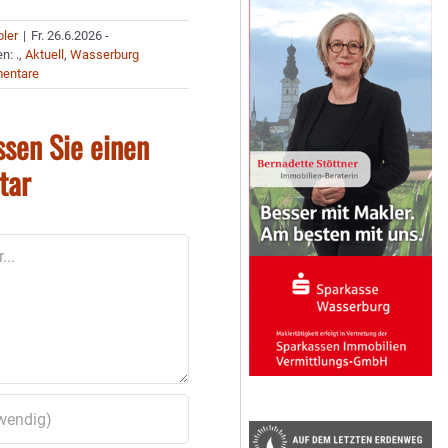
bler
|
Fr. 26.6.2026 -
en:
.
,
Aktuell
,
Wasserburg
entare
ssen Sie einen
tar