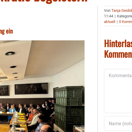
Von
Tanja Geido
11:44
|
Kategori
aktuell
|
0 Komm
ng ein
Hinterla
Kommen
Kommentar