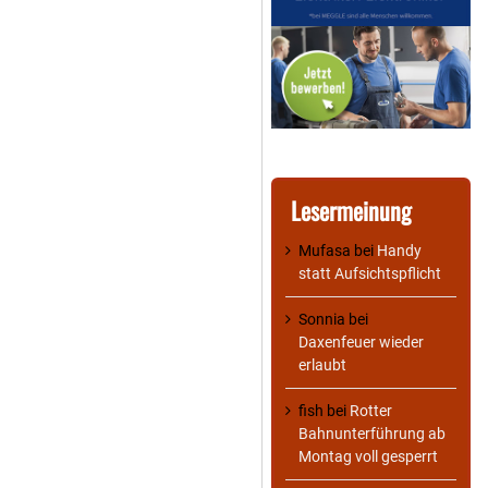
Lesermeinung
Mufasa
bei
Handy
statt Aufsichtspflicht
Sonnia
bei
Daxenfeuer wieder
erlaubt
fish
bei
Rotter
Bahnunterführung ab
Montag voll gesperrt