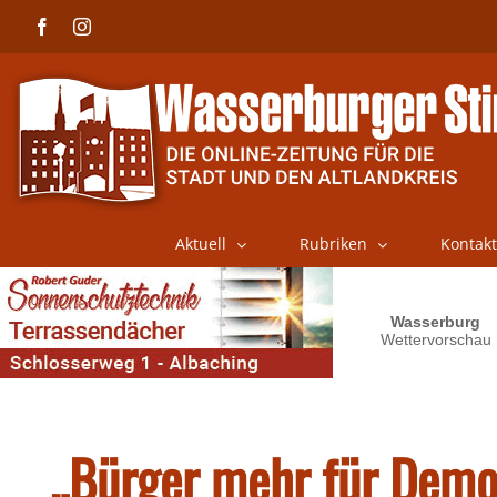
Skip
Facebook
Instagram
to
content
Aktuell
Rubriken
Kontakt
„Bürger mehr für Demo