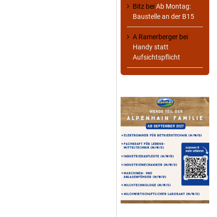
Bitz
bei
Ab Montag:
Baustelle an der B15
A Ramerberger
bei
Handy statt
Aufsichtspflicht