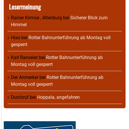
Lesermeinung
Rainer Kirmse , Altenburg
bei
Sicherer Blick zum
Himmel
Hias
bei
Rotter Bahnunterführung ab Montag voll
gesperrt
Karl Ranseier
bei
Rotter Bahnunterführung ab
Montag voll gesperrt
Der Anmerker
bei
Rotter Bahnunterführung ab
Montag voll gesperrt
Durchruf
bei
Hoppala, angefahren