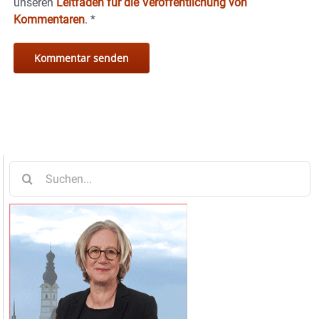
unseren
Leitfaden für die Veröffentlichung von
Kommentaren
.
*
Suche
nach: