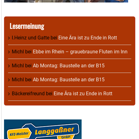
Lesermeinung
I.Heinz und Gatte
bei
Eine Ära ist zu Ende in Rott
Michl
bei
Ebbe im Rhein – grauebraune Fluten im Inn
Michl
bei
Ab Montag: Baustelle an der B15
Michl
bei
Ab Montag: Baustelle an der B15
Bäckereifreund
bei
Eine Ära ist zu Ende in Rott