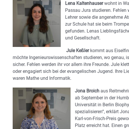
Lena Kaltenhauser
wohnt in Wa
Passau Jura studieren. Fehlen w
Lehrer sowie die angenehme At
zur Schule hat sie beim Trompet
gefunden. Lenas Lieblingsfäche
und Gesellschaft.
Jule Keßler
kommt aus Eiselfi
möchte Ingenieurswissenschaften studieren, wo genau, is
sicher. Fehlen werden ihr vor allem ihre Freunde. Jule klet
oder engagiert sich bei der evangelischen Jugend. Ihre Li
waren Mathe und Informatik.
Jona Broich
aus Reitmehrin
ab September in der Humb
Universität in Berlin Biop
spezialisieren“, erklärt Jon
Karl-von-Frisch-Preis gewo
Platz erreicht hat. Einen g