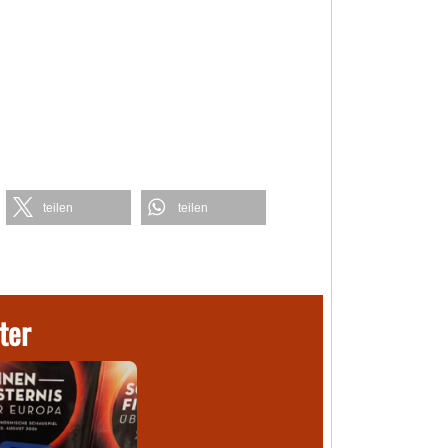
teilen
teilen
ter