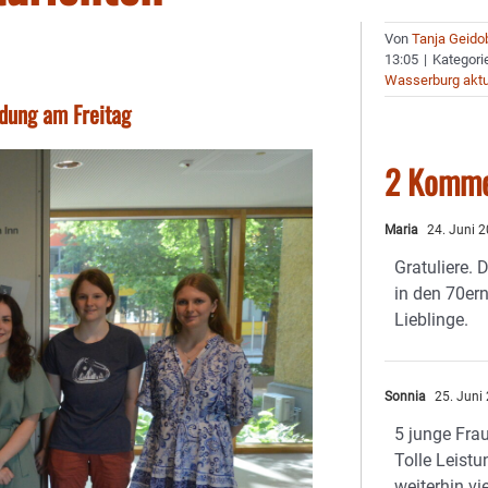
Von
Tanja Geido
13:05
|
Kategori
Wasserburg aktu
edung am Freitag
2 Komme
Maria
24. Juni 
Gratuliere. 
in den 70er
Lieblinge.
Sonnia
25. Juni
5 junge Fra
Tolle Leistu
weiterhin vi