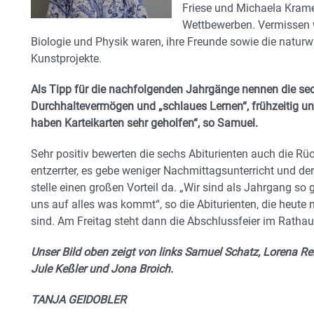
Friese und Michaela Krame
Wettbewerben. Vermissen w
Biologie und Physik waren, ihre Freunde sowie die natur
Kunstprojekte.
Als Tipp für die nachfolgenden Jahrgänge nennen die sec
Durchhaltevermögen und „schlaues Lernen“, frühzeitig und 
haben Karteikarten sehr geholfen“, so Samuel.
Sehr positiv bewerten die sechs Abiturienten auch die Rü
entzerrter, es gebe weniger Nachmittagsunterricht und der 
stelle einen großen Vorteil da. „Wir sind als Jahrgang
uns auf alles was kommt“, so die Abiturienten, die heute 
sind. Am Freitag steht dann die Abschlussfeier im Rathau
Unser Bild oben zeigt von links Samuel Schatz, Lorena Rei
Jule Keßler und Jona Broich.
TANJA GEIDOBLER