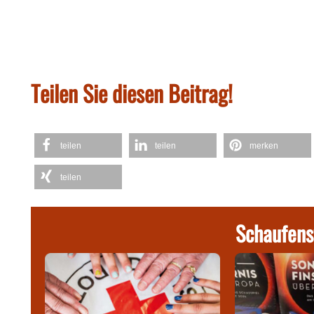
Teilen Sie diesen Beitrag!
teilen
teilen
merken
teilen
Schaufens