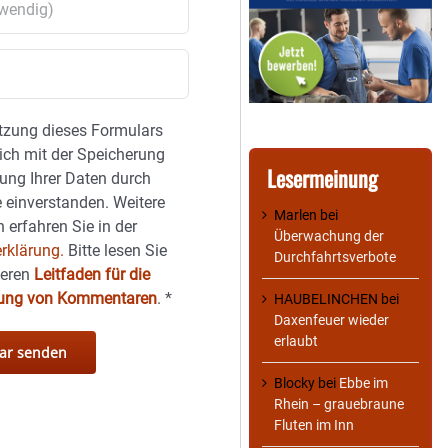
tzung dieses Formulars
sich mit der Speicherung
Lesermeinung
ung Ihrer Daten durch
 einverstanden. Weitere
Marlen
bei
 erfahren Sie in der
Überwachung der
rklärung.
Bitte lesen Sie
Durchfahrtsverbote
seren
Leitfaden für die
hung von Kommentaren
.
*
HAUBELINCHEN
bei
Daxenfeuer wieder
erlaubt
Blocky
bei
Ebbe im
Rhein – grauebraune
Fluten im Inn