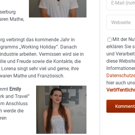
serburg
waren Mathe,
Mit der Nu
g verbringt das kommende Jahr in
erklären Sie 
ogramms „Working Holiday“. Danach
und Verarbeit
ndustrie arbeiten. Vermissen wird sie in
diese Website
ie und Freude sowie die Kontakte, die
Informationen
. Lorena singt sehr viel und gerne, ihre
Datenschutze
e waren Mathe und Französisch.
hier auch un
ommt
Emily
Veröffentlic
rk and Travel“
 Im Anschluss
h werde die
eren