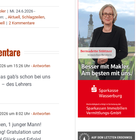
bler
|
Mi. 24.6.2026 -
en:
.
,
Aktuell
,
Schlagzeilen
,
ell
|
2 Kommentare
ntare
2026 um 15:26 Uhr
- Antworten
Das gab’s schon bei uns
n – des Lehrers
 2026 um 8:02 Uhr
- Antworten
uen, 1 junger Mann!
ng! Gratulation und
el Glück und Erfolg!