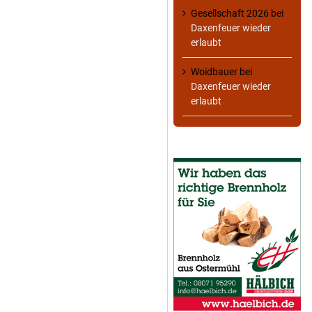
Gesellschaft 2026
bei
Daxenfeuer wieder
erlaubt
Woidbauer
bei
Daxenfeuer wieder
erlaubt