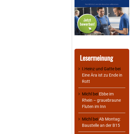
Lesermeinung
I.Heinz und Gatte
bei
Eine Ära ist zu Ende in
Rott
Michl
bei
Ebbe im
Rhein – grauebraune
Fluten im Inn
Michl
bei
Ab Montag:
Baustelle an der B15