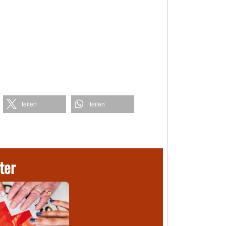
teilen
teilen
ter