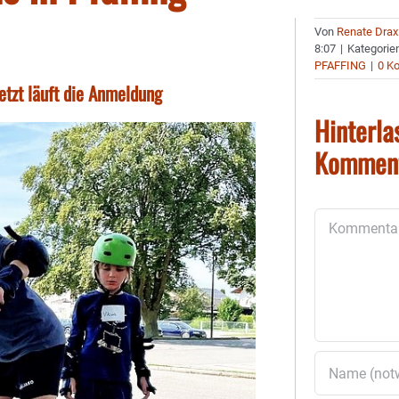
Von
Renate Drax
8:07
|
Kategorie
PFAFFING
|
0 K
tzt läuft die Anmeldung
Hinterla
Kommen
Kommentar