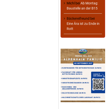
Michl
bei
Ab Montag:
Baustelle an der B15
Bäckereifreund
bei
Eine Ära ist zu Ende in
Rott