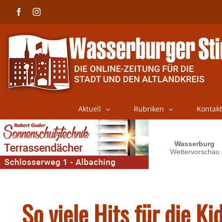
Skip
Facebook
Instagram
to
content
Aktuell
Rubriken
Kontakt
So viele Hits für die Kid