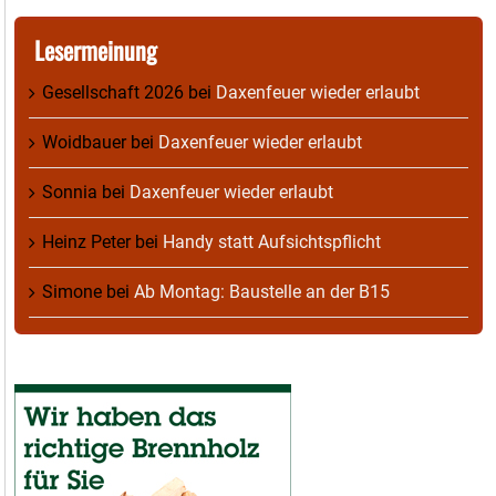
Lesermeinung
Gesellschaft 2026
bei
Daxenfeuer wieder erlaubt
Woidbauer
bei
Daxenfeuer wieder erlaubt
Sonnia
bei
Daxenfeuer wieder erlaubt
Heinz Peter
bei
Handy statt Aufsichtspflicht
Simone
bei
Ab Montag: Baustelle an der B15