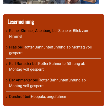
Lesermeinung
Rainer Kirmse , Altenburg
bei
Sicherer Blick zum
Himmel
Hias
bei
Rotter Bahnunterführung ab Montag voll
gesperrt
Karl Ranseier
bei
Rotter Bahnunterführung ab
Montag voll gesperrt
Der Anmerker
bei
Rotter Bahnunterführung ab
Montag voll gesperrt
Durchruf
bei
Hoppala, angefahren