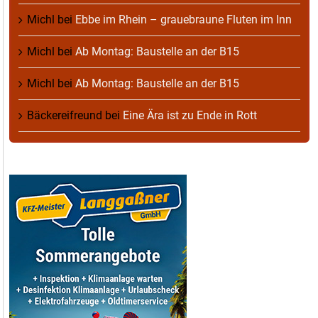
Michl
bei
Ebbe im Rhein – grauebraune Fluten im Inn
Michl
bei
Ab Montag: Baustelle an der B15
Michl
bei
Ab Montag: Baustelle an der B15
Bäckereifreund
bei
Eine Ära ist zu Ende in Rott