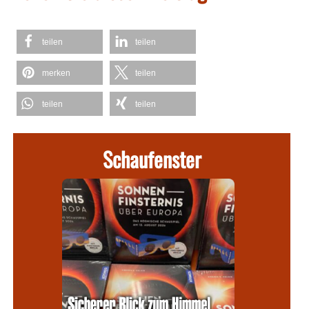
teilen
teilen
merken
teilen
teilen
teilen
Schaufenster