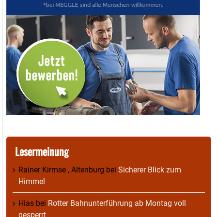
Lesermeinung
Rainer Kirmse , Altenburg
bei
Sicherer Blick zum
Himmel
Hias
bei
Rotter Bahnunterführung ab Montag voll
gesperrt