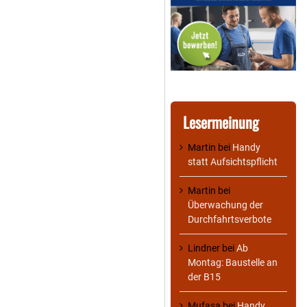
Lesermeinung
Martin
bei
Handy
statt Aufsichtspflicht
Martin
bei
Überwachung der
Durchfahrtsverbote
Lindner
bei
Ab
Montag: Baustelle an
der B15
Mufasa
bei
Handy