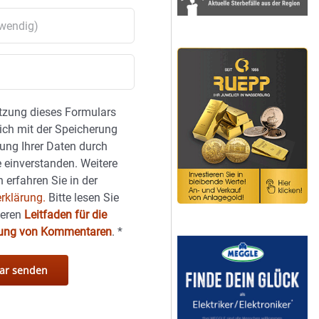
tzung dieses Formulars
sich mit der Speicherung
ung Ihrer Daten durch
 einverstanden. Weitere
 erfahren Sie in der
rklärung.
Bitte lesen Sie
seren
Leitfaden für die
hung von Kommentaren
.
*