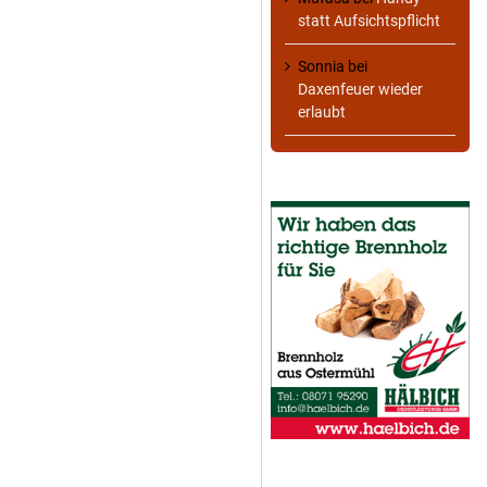
statt Aufsichtspflicht
Sonnia
bei
Daxenfeuer wieder
erlaubt