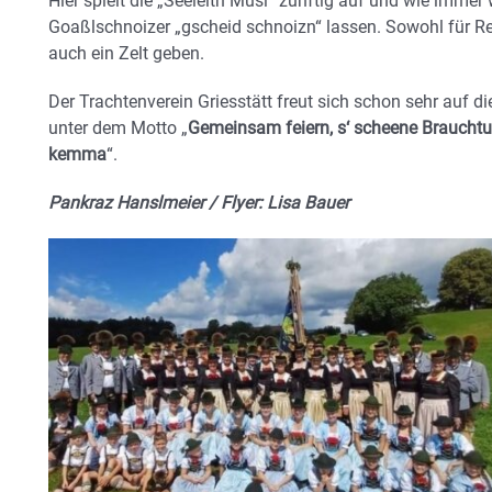
Hier spielt die „Seeleitn Musi“ zünftig auf und wie immer 
Goaßlschnoizer „gscheid schnoizn“ lassen. Sowohl für R
auch ein Zelt geben.
Der Trachtenverein Griesstätt freut sich schon sehr auf di
unter dem Motto „
Gemeinsam feiern, s‘ scheene Braucht
kemma
“.
Pankraz Hanslmeier / Flyer: Lisa Bauer