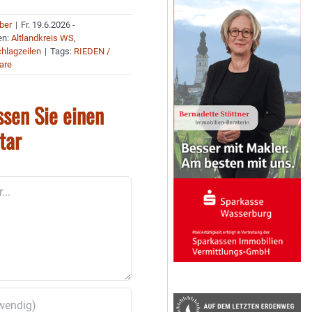
uber
|
Fr. 19.6.2026 -
en:
Altlandkreis WS
,
hlagzeilen
|
Tags:
RIEDEN /
are
ssen Sie einen
tar