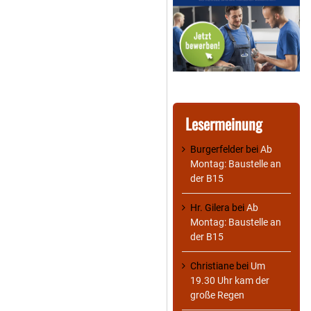
Lesermeinung
Burgerfelder
bei
Ab
Montag: Baustelle an
der B15
Hr. Gilera
bei
Ab
Montag: Baustelle an
der B15
Christiane
bei
Um
19.30 Uhr kam der
große Regen