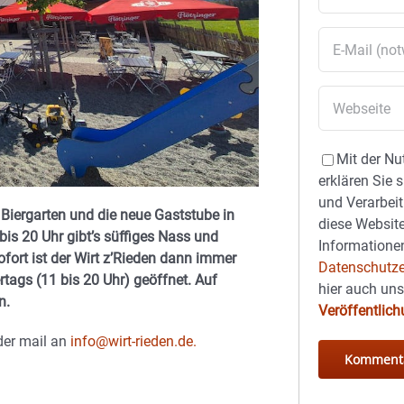
Mit der Nu
erklären Sie 
und Verarbeit
 Biergarten und die neue Gaststube in
diese Website
bis 20 Uhr gibt’s süffiges Nass und
Informationen
fort ist der Wirt z’Rieden dann immer
Datenschutze
ertags (11 bis 20 Uhr) geöffnet. Auf
hier auch un
n.
Veröffentlic
er mail an
info@wirt-rieden.de.