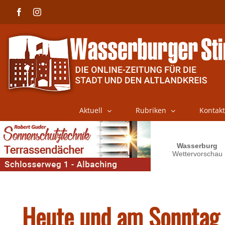
Skip
Facebook
Instagram
to
content
Aktuell
Rubriken
Kontakt
Heute und am Sonntag 