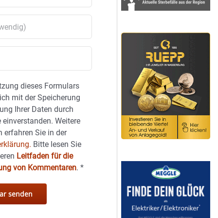
tzung dieses Formulars
sich mit der Speicherung
ung Ihrer Daten durch
 einverstanden. Weitere
 erfahren Sie in der
rklärung.
Bitte lesen Sie
seren
Leitfaden für die
hung von Kommentaren
.
*