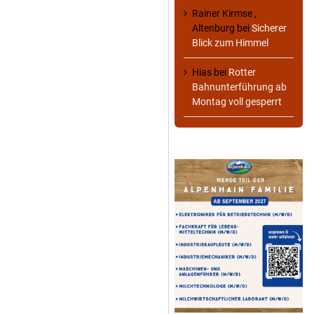
Rainer Kirmse ,
Altenburg
bei
Sicherer
Blick zum Himmel
Hias
bei
Rotter
Bahnunterführung ab
Montag voll gesperrt