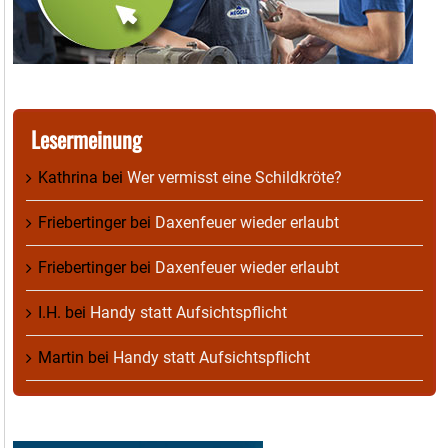
Lesermeinung
Kathrina
bei
Wer vermisst eine Schildkröte?
Friebertinger
bei
Daxenfeuer wieder erlaubt
Friebertinger
bei
Daxenfeuer wieder erlaubt
I.H.
bei
Handy statt Aufsichtspflicht
Martin
bei
Handy statt Aufsichtspflicht