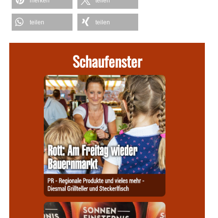
merken
teilen
teilen
teilen
Schaufenster