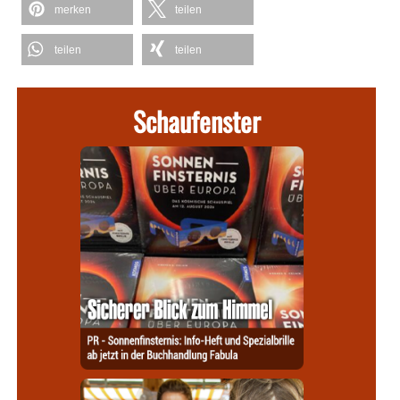
merken
teilen
teilen
teilen
Schaufenster