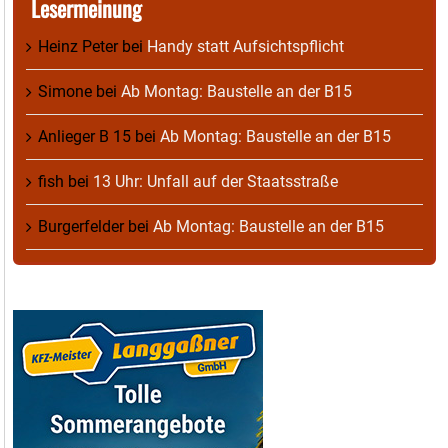
Lesermeinung
Heinz Peter
bei
Handy statt Aufsichtspflicht
Simone
bei
Ab Montag: Baustelle an der B15
Anlieger B 15
bei
Ab Montag: Baustelle an der B15
fish
bei
13 Uhr: Unfall auf der Staatsstraße
Burgerfelder
bei
Ab Montag: Baustelle an der B15