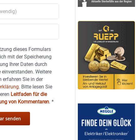
tzung dieses Formulars
sich mit der Speicherung
ung Ihrer Daten durch
 einverstanden. Weitere
 erfahren Sie in der
rklärung.
Bitte lesen Sie
seren
Leitfaden für die
hung von Kommentaren
.
*