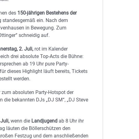
chen des
150-jährigen Bestehens der
ag standesgemäß ein. Nach dem
ch Evenhausen in Bewegung. Zum
ttinger“ schneidig auf.
erstag, 2. Juli,
rot im Kalender
leich drei absolute Top-Acts die Bühne:
sprechen ab 19 Uhr pure Party-
r dieses Highlight läuft bereits, Tickets
stellt werden.
r zum absoluten Party-Hotspot der
n die bekannten DJs „DJ SM“, „DJ Steve
Juli,
wenn die
Landjugend
ab 8 Uhr ihr
ag läuten die Böllerschützen den
m großen Festzug und dem anschließenden