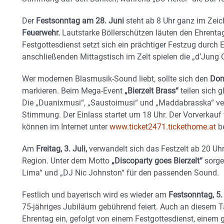
Der
Festsonntag am 28. Juni
steht ab 8 Uhr ganz im Zei
Feuerwehr.
Lautstarke Böllerschützen läuten den Ehrent
Festgottesdienst setzt sich ein prächtiger Festzug dur
anschließenden Mittagstisch im Zelt spielen die „d’Jung O
Wer modernen Blasmusik-Sound liebt, sollte sich den
Donn
markieren. Beim Mega-Event
„Bierzelt Brass“
teilen sich g
Die „Duanixmusi“, „Saustoimusi“ und „Maddabrasska“ ver
Stimmung. Der Einlass startet um 18 Uhr. Der Vorverkauf fü
können im Internet unter
www.ticket2471.tickethome.at
be
Am
Freitag, 3. Juli,
verwandelt sich das Festzelt ab 20 Uh
Region. Unter dem Motto
„Discoparty goes Bierzelt“
sorge
Lima“ und „DJ Nic Johnston“ für den passenden Sound.
Festlich und bayerisch wird es wieder am
Festsonntag, 5. 
75-jähriges Jubiläum gebührend feiert. Auch an diesem T
Ehrentag ein, gefolgt von einem Festgottesdienst, eine