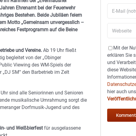
he im Rahmen der „Evenhausner
0 Jahren Ehrenamt bei der Feuerwehr
hriges Bestehen. Beide Jubiläen feiern
 dem Motto „Gemeinsam unvergesslich –
sreiches Festprogramm auf die Beine
Mit der Nu
etriebe und Vereine.
Ab 19 Uhr fließt
erklären Sie 
tig begleitet von der „Obinger
und Verarbeit
ublic Viewing des WM-Spiels der
diese Website
r „DJ SM“ den Barbetrieb im Zelt
Informationen
Datenschutze
hier auch un
12 Uhr sind alle Seniorinnen und Senioren
Veröffentlic
sende musikalische Umrahmung sorgt die
r Ameranger Dorfmusik-Jugend und des
in- und Weißbierfest
für ausgelassene
ckt.