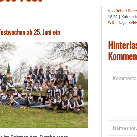
Von
Robert Bere
15:29
|
Kategori
WS
|
Tags:
EVE
estwochen ab 25. Juni ein
Hinterla
Kommen
Kommentar