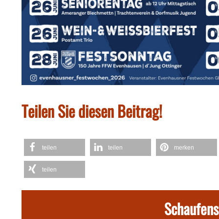
Teilen Sie diesen Beitrag!
teilen
teilen
merken
teilen
Schaufens