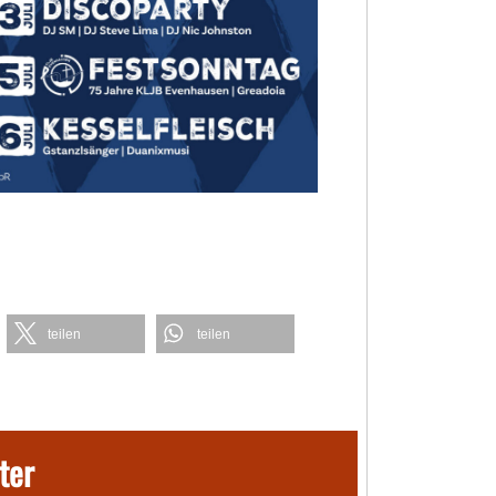
teilen
teilen
ter