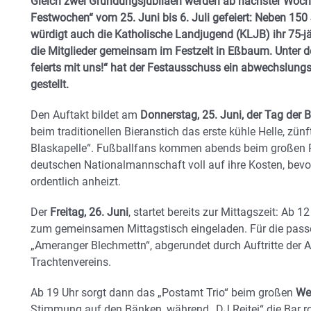
Gleich zwei Gründungsjubiläen werden ab nächster Woc
Festwochen“ vom 25. Juni bis 6. Juli gefeiert: Neben 15
würdigt auch die Katholische Landjugend (KLJB) ihr 75-jä
die Mitglieder gemeinsam im Festzelt in Eßbaum. Unter
feierts mit uns!“ hat der Festausschuss ein abwechslung
gestellt.
Den Auftakt bildet am
Donnerstag, 25. Juni, der Tag der B
beim traditionellen Bieranstich das erste kühle Helle, zünf
Blaskapelle“. Fußballfans kommen abends beim großen P
deutschen Nationalmannschaft voll auf ihre Kosten, bevo
ordentlich anheizt.
Der
Freitag, 26. Juni
, startet bereits zur Mittagszeit: Ab 
zum gemeinsamen Mittagstisch eingeladen. Für die pas
„Ameranger Blechmettn“, abgerundet durch Auftritte de
Trachtenvereins.
Ab 19 Uhr sorgt dann das „Postamt Trio“ beim großen
We
Stimmung auf den Bänken, während „DJ Reitei“ die Bar ro