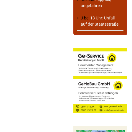
angefahren
J
bei
13 Uhr: Unfall
auf der Staatsstraße