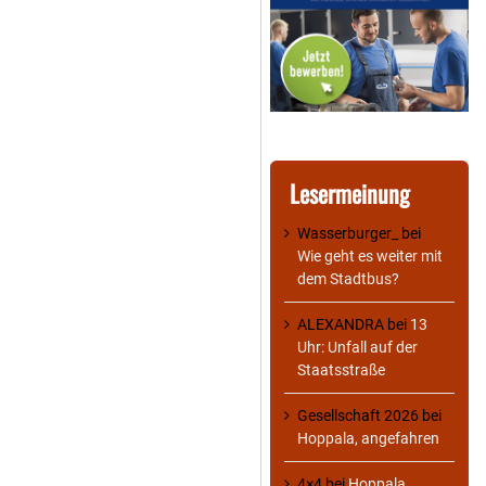
Lesermeinung
Wasserburger_
bei
Wie geht es weiter mit
dem Stadtbus?
ALEXANDRA
bei
13
Uhr: Unfall auf der
Staatsstraße
Gesellschaft 2026
bei
Hoppala, angefahren
4×4
bei
Hoppala,