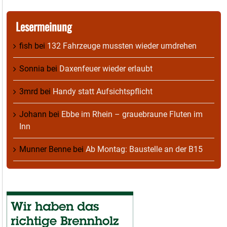
Lesermeinung
fish
bei
132 Fahrzeuge mussten wieder umdrehen
Sonnia
bei
Daxenfeuer wieder erlaubt
3mrd
bei
Handy statt Aufsichtspflicht
Johann
bei
Ebbe im Rhein – grauebraune Fluten im
Inn
Munner Benne
bei
Ab Montag: Baustelle an der B15