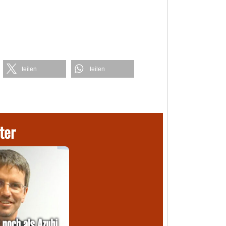
teilen
teilen
ter