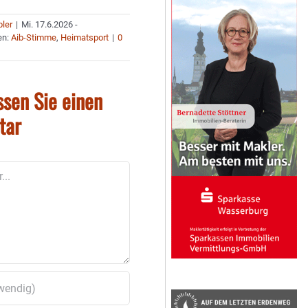
bler
|
Mi. 17.6.2026 -
en:
Aib-Stimme
,
Heimatsport
|
0
ssen Sie einen
tar