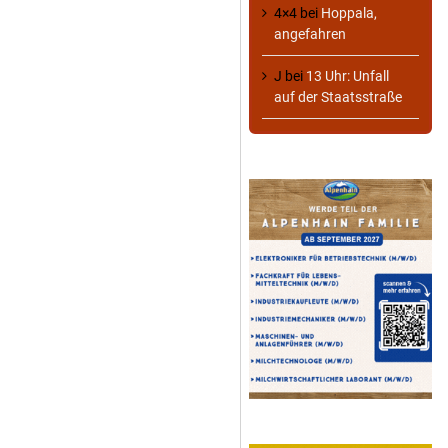
4×4
bei
Hoppala,
angefahren
J
bei
13 Uhr: Unfall
auf der Staatsstraße