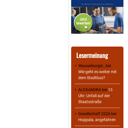
Lesermeinung
Wasserburger_
bei
Wie geht es weiter mit
dem Stadtbus?
ALEXANDRA
bei
13
Uhr: Unfall auf der
Staatsstraße
Gesellschaft 2026
bei
Hoppala, angefahren