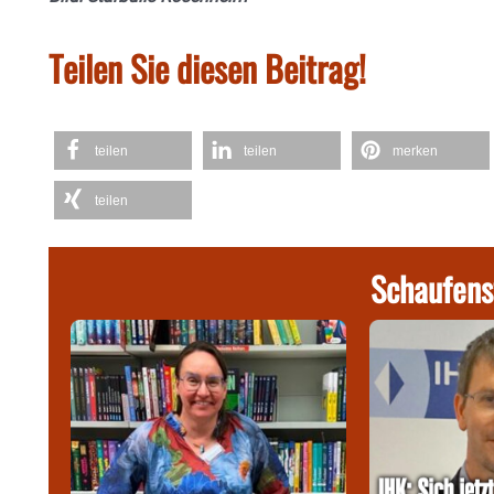
Teilen Sie diesen Beitrag!
teilen
teilen
merken
teilen
Schaufens