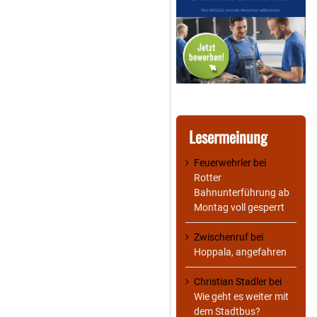
Lesermeinung
Feuerwehrler
bei
Rotter
Bahnunterführung ab
Montag voll gesperrt
Zwischenruf
bei
Hoppala, angefahren
Christian Stadler
bei
Wie geht es weiter mit
dem Stadtbus?