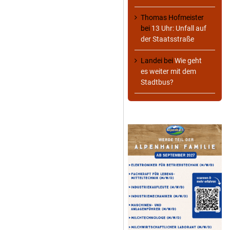
Thomas Hofmeister
bei
13 Uhr: Unfall auf
der Staatsstraße
Landei
bei
Wie geht
es weiter mit dem
Stadtbus?