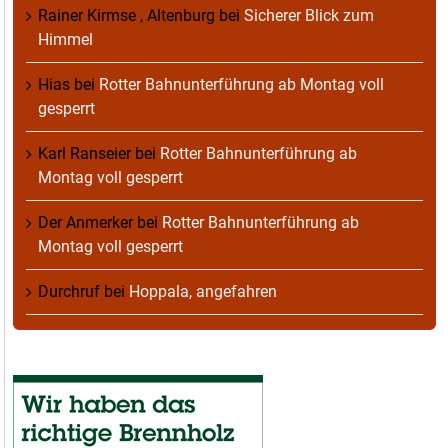
Rainer Kirmse , Altenburg
bei
Sicherer Blick zum
Himmel
Hias
bei
Rotter Bahnunterführung ab Montag voll
gesperrt
Karl Ranseier
bei
Rotter Bahnunterführung ab
Montag voll gesperrt
Der Anmerker
bei
Rotter Bahnunterführung ab
Montag voll gesperrt
Durchruf
bei
Hoppala, angefahren