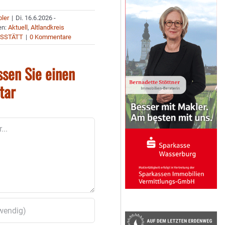
bler
|
Di. 16.6.2026 -
en:
Aktuell
,
Altlandkreis
ESSTÄTT
|
0 Kommentare
ssen Sie einen
tar