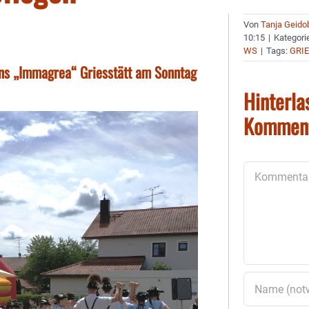
Von
Tanja Geido
10:15
|
Kategori
WS
|
Tags:
GRI
ins „Immagrea“ Griesstätt am Sonntag
Hinterla
Kommen
Kommentar