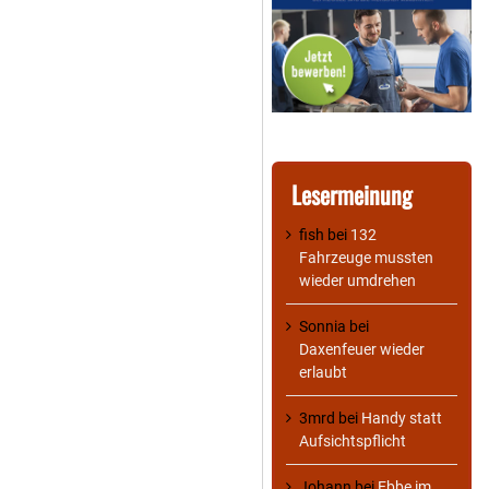
Lesermeinung
fish
bei
132
Fahrzeuge mussten
wieder umdrehen
Sonnia
bei
Daxenfeuer wieder
erlaubt
3mrd
bei
Handy statt
Aufsichtspflicht
Johann
bei
Ebbe im