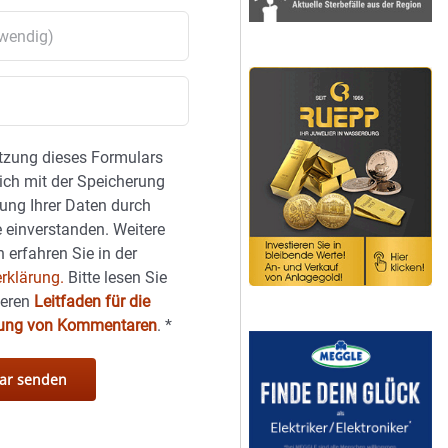
tzung dieses Formulars
sich mit der Speicherung
ung Ihrer Daten durch
 einverstanden. Weitere
 erfahren Sie in der
rklärung.
Bitte lesen Sie
seren
Leitfaden für die
hung von Kommentaren
.
*