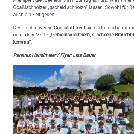
Hier spielt die „Seeleitn Musi“ zünftig auf und wie immer 
Goaßlschnoizer „gscheid schnoizn“ lassen. Sowohl für R
auch ein Zelt geben.
Der Trachtenverein Griesstätt freut sich schon sehr auf di
unter dem Motto „
Gemeinsam feiern, s‘ scheene Braucht
kemma
“.
Pankraz Hanslmeier / Flyer: Lisa Bauer