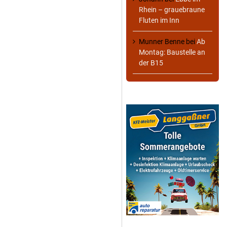
Rhein – grauebraune
Fluten im Inn
Munner Benne
bei
Ab
Montag: Baustelle an
der B15