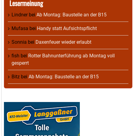
Lesermeinung
Lindner
bei
Ab Montag: Baustelle an der B15
Mufasa
bei
Handy statt Aufsichtspflicht
Sonnia
bei
Daxenfeuer wieder erlaubt
fish
bei
Rotter Bahnunterführung ab Montag voll
gesperrt
Bitz
bei
Ab Montag: Baustelle an der B15