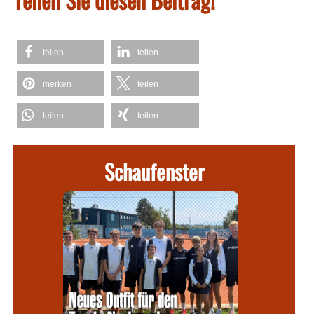
teilen
teilen
merken
teilen
teilen
teilen
Schaufenster