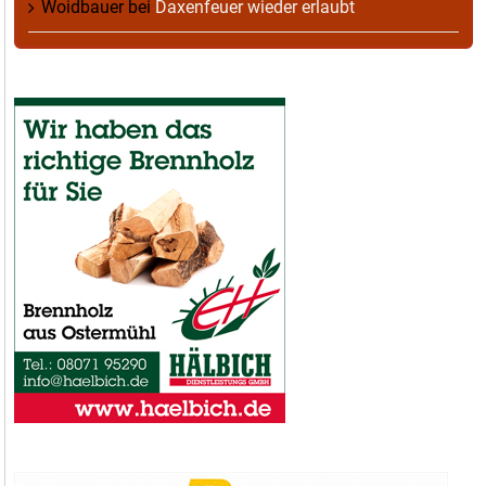
Woidbauer
bei
Daxenfeuer wieder erlaubt