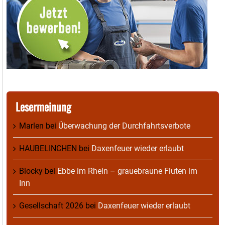
Lesermeinung
Marlen
bei
Überwachung der Durchfahrtsverbote
HAUBELINCHEN
bei
Daxenfeuer wieder erlaubt
Blocky
bei
Ebbe im Rhein – grauebraune Fluten im
Inn
Gesellschaft 2026
bei
Daxenfeuer wieder erlaubt