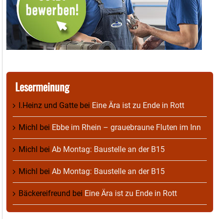
Lesermeinung
I.Heinz und Gatte
bei
Eine Ära ist zu Ende in Rott
Michl
bei
Ebbe im Rhein – grauebraune Fluten im Inn
Michl
bei
Ab Montag: Baustelle an der B15
Michl
bei
Ab Montag: Baustelle an der B15
Bäckereifreund
bei
Eine Ära ist zu Ende in Rott