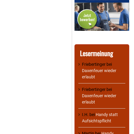
Lesermeinung
Friebertinger
bei
Daxenfeuer wieder
erlaubt
Friebertinger
bei
Daxenfeuer wieder
erlaubt
I.H.
bei
Handy statt
Aufsichtspflicht
Martin
bei
Handy