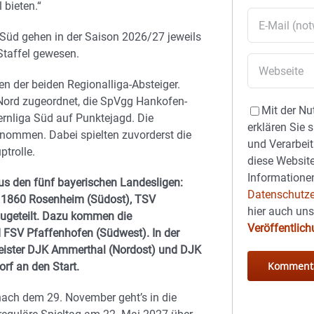
bieten.“
 Süd gehen in der Saison 2026/27 jeweils
Staffel gewesen.
en der beiden Regionalliga-Absteiger.
 Nord zugeordnet, die SpVgg Hankofen-
Mit der Nu
ernliga Süd auf Punktejagd. Die
erklären Sie 
genommen. Dabei spielten zuvorderst die
und Verarbeit
ptrolle.
diese Website
Informationen
aus den fünf bayerischen Landesligen:
Datenschutze
V 1860 Rosenheim (Südost), TSV
hier auch un
ugeteilt. Dazu kommen die
Veröffentlic
FSV Pfaffenhofen (Südwest). In der
eister DJK Ammerthal (Nordost) und DJK
f an den Start.
, nach dem 29. November geht’s in die