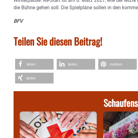
Winterpause. Re-Start ist am 6. März 2027, ehe der letzte
die Bühne gehen soll. Die Spielpläne sollen in den komm
BFV
Teilen Sie diesen Beitrag!
teilen
teilen
merken
teilen
Schaufens