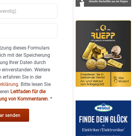
tzung dieses Formulars
sich mit der Speicherung
ung Ihrer Daten durch
 einverstanden. Weitere
 erfahren Sie in der
rklärung.
Bitte lesen Sie
seren
Leitfaden für die
hung von Kommentaren
.
*