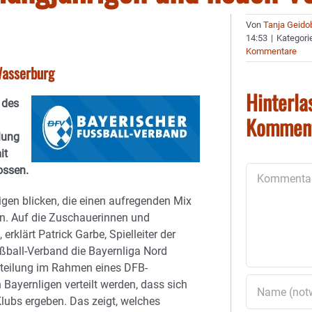
Von
Tanja Geido
14:53
|
Kategori
Kommentare
Wasserburg
Hinterla
 des
Kommen
ilung
it
ossen.
Kommentar
igen blicken, die einen aufregenden Mix
en. Auf die Zuschauerinnen und
rklärt Patrick Garbe, Spielleiter der
ußball-Verband die Bayernliga Nord
inteilung im Rahmen eines DFB-
Bayernligen verteilt werden, dass sich
Klubs ergeben. Das zeigt, welches