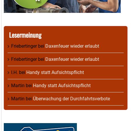
Lesermeinung
Friebertinger
bei
Daxenfeuer wieder erlaubt
Friebertinger
bei
Daxenfeuer wieder erlaubt
I.H.
bei
Handy statt Aufsichtspflicht
Martin
bei
Handy statt Aufsichtspflicht
Martin
bei
Überwachung der Durchfahrtsverbote