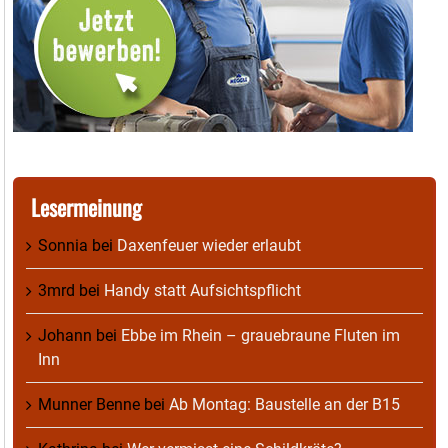
Lesermeinung
Sonnia
bei
Daxenfeuer wieder erlaubt
3mrd
bei
Handy statt Aufsichtspflicht
Johann
bei
Ebbe im Rhein – grauebraune Fluten im
Inn
Munner Benne
bei
Ab Montag: Baustelle an der B15