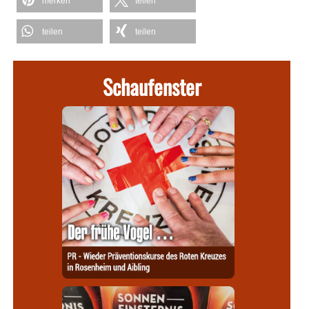
merken
teilen
teilen
teilen
Schaufenster