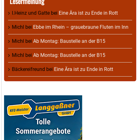
Lesermeinung
I.Heinz und Gatte
bei
Eine Ära ist zu Ende in Rott
Michl
bei
Ebbe im Rhein – grauebraune Fluten im Inn
Michl
bei
Ab Montag: Baustelle an der B15
Michl
bei
Ab Montag: Baustelle an der B15
Bäckereifreund
bei
Eine Ära ist zu Ende in Rott