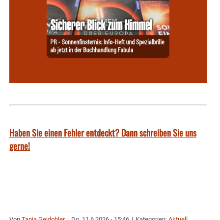
Haben Sie einen Fehler entdeckt? Dann schreiben Sie uns
gerne!
Von
Tanja Geidobler
|
Do. 11.6.2026 - 15:46
|
Kategorien:
Aktuell
,