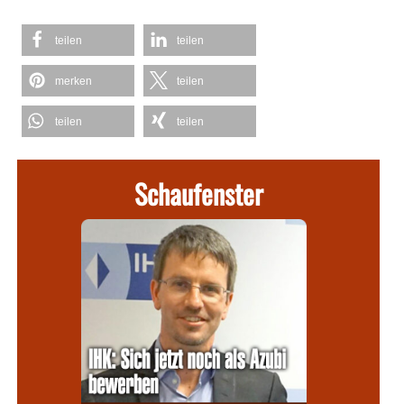
teilen
teilen
merken
teilen
teilen
teilen
Schaufenster